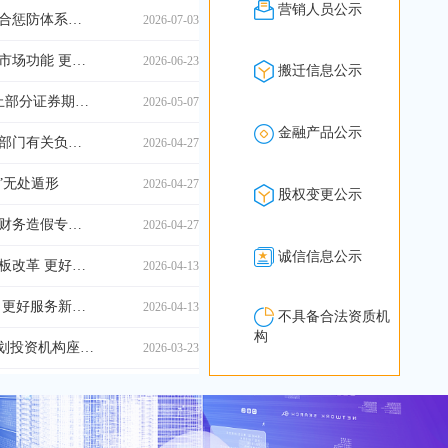
营销人员公示
证监会召开资本市场财务造假综合惩防体系央地协同工作推进会
2026-07-03
进一步健全投融资相协调的资本市场功能 更好服务新质生产力和经济高质量发展——吴清主席在2026陆家嘴论坛上的主题演讲
2026-06-23
搬迁信息公示
【第9号公告】《关于修改、废止部分证券期货规范性文件的决定》
2026-05-07
金融产品公示
中国人民银行、中国证监会等八部门有关负责人就《金融产品网络营销管理办法》答记者问
2026-04-27
V”无处遁形
2026-04-27
股权变更公示
证监会部署打击和防范上市公司财务造假专项行动
2026-04-27
诚信信息公示
中国证监会发布《关于深化创业板改革 更好服务新质生产力发展的意见》
2026-04-13
中国证监会关于深化创业板改革 更好服务新质生产力发展的意见
2026-04-13
不具备合法资质机
构
证监会召开资本市场“十五五”规划投资机构座谈会
2026-03-23