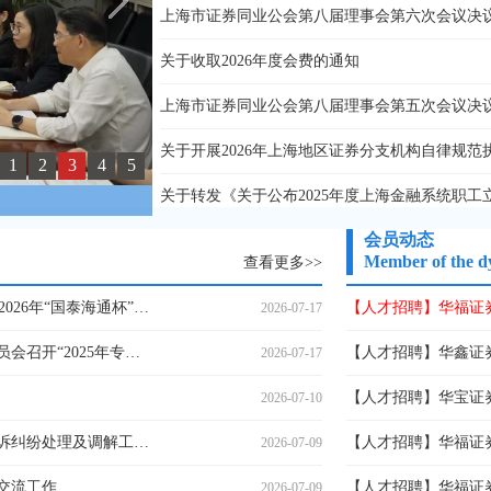
上海市证券同业公会第八届理事会第六次会议决
关于收取2026年度会费的通知
上海市证券同业公会第八届理事会第五次会议决
关于开展2026年上海地区证券分支机构自律规
1
2
3
4
5
会员动态
Member of the d
查看更多>>
“合筑金融梦 绿茵共前行”上海证券业2026年“国泰海通杯”八人制足球比赛圆满完赛
【人才招聘】华福证
2026-07-17
上海市证券同业公会信息技术专业委员会召开“2025年专项研究成果分享会”
【人才招聘】华鑫证
2026-07-17
【人才招聘】华宝证
2026-07-10
上海市证券同业公会举办2026年度投诉纠纷处理及调解工作培训
【人才招聘】华福证
2026-07-09
交流工作
【人才招聘】华福证
2026-07-09